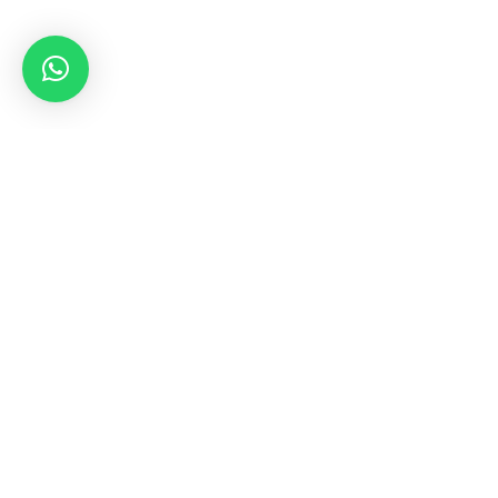
Links de interés
Contacto
(601) 762-1925
reservas@rentacarandina.com
Calle 57#6-18