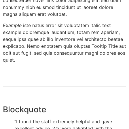
consectetuer
hover link color
adipiscing elit, sed diam
nonummy nibh
euismod tincidunt
ut laoreet dolore
magna aliquam erat volutpat.
Example
iste natus error sit voluptatem italic text
example doloremque laudantium, totam rem aperiam,
eaque ipsa quae ab illo inventore vei
architecto
beatae
explicabo. Nemo enptatem quia oluptas Tooltip Title aut
odit aut fugit, sed quia consequuntur magni dolores eos
quiet.
Blockquote
“I found the staff extremely helpful and gave
excellent advice. We were delighted with the