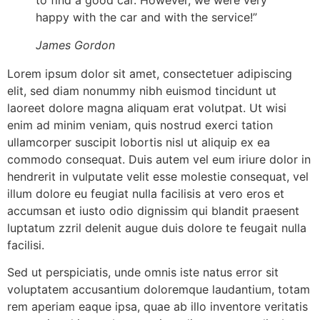
to find a good car. However, we were very
happy with the car and with the service!”
James Gordon
Lorem ipsum dolor sit amet, consectetuer adipiscing
elit, sed diam nonummy nibh euismod tincidunt ut
laoreet dolore magna aliquam erat volutpat. Ut wisi
enim ad minim veniam, quis nostrud exerci tation
ullamcorper suscipit lobortis nisl ut aliquip ex ea
commodo consequat. Duis autem vel eum iriure dolor in
hendrerit in vulputate velit esse molestie consequat, vel
illum dolore eu feugiat nulla facilisis at vero eros et
accumsan et iusto odio dignissim qui blandit praesent
luptatum zzril delenit augue duis dolore te feugait nulla
facilisi.
Sed ut perspiciatis, unde omnis iste natus error sit
voluptatem accusantium doloremque laudantium, totam
rem aperiam eaque ipsa, quae ab illo inventore veritatis