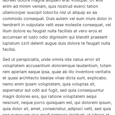
laoreet dolore magna aliquam erat volutpat. Ut wisi
enim ad minim veniam, quis nostrud exerci tation
ullamcorper suscipit lobortis nisl ut aliquip ex ea
commodo consequat. Duis autem vel eum iriure dolor in
hendrerit in vulputate velit esse molestie consequat, vel
illum dolore eu feugiat nulla facilisis at vero eros et
accumsan et iusto odio dignissim qui blandit praesent
luptatum zzril delenit augue duis dolore te feugait nulla
facilisi.
Sed ut perspiciatis, unde omnis iste natus error sit
voluptatem accusantium doloremque laudantium, totam
rem aperiam eaque ipsa, quae ab illo inventore veritatis
et quasi architecto beatae vitae dicta sunt, explicabo.
nemo enim ipsam voluptatem, quia voluptas sit,
aspernatur aut odit aut fugit, sed quia consequuntur
magni dolores eos, qui ratione voluptatem sequi
nesciunt, neque porro quisquam est, qui dolorem ipsum,
quia dolor sit, amet, consectetur, adipisci velit, sed quia
non numquam eius modi tempora incidunt, ut labore et